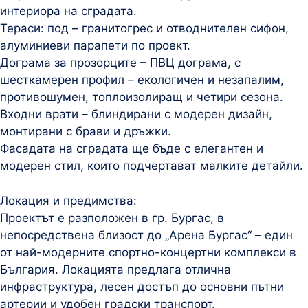
интериора на сградата.
Тераси: под – гранитогрес и отводнителен сифон,
алуминиеви парапети по проект.
Дограма за прозорците – ПВЦ дограма, с
шесткамерен профил – екологичен и незапалим,
противошумен, топлоизолиращ и четири сезона.
Входни врати – блиндирани с модерен дизайн,
монтирани с брави и дръжки.
Фасадата на сградата ще бъде с елегантен и
модерен стил, които подчертават малките детайли.
Локация и предимства:
Проектът е разположен в гр. Бургас, в
непосредствена близост до „Арена Бургас“ – един
от най-модерните спортно-концертни комплекси в
България. Локацията предлага отлична
инфраструктура, лесен достъп до основни пътни
артерии и удобен градски транспорт.