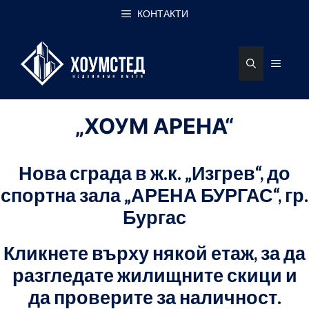
Към
КОНТАКТИ
съдържанието
МЕН
„ХОУМ АРЕНА“
Нова сграда в ж.к. „Изгрев“, до
спортна зала „АРЕНА БУРГАС“, гр.
Бургас
Кликнете върху някой етаж, за да
разгледате жилищните скици и
да проверите за наличност.