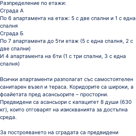
Разпределение по етажи:
Сграда А
По 6 апартамента на етаж: 5 с две спални и 1 с една
спалня
Сграда Б
По 7 апартамента до 5ти етаж (5 с една спалня, 2 с
две спални)
И 4 апартамента на 6ти (1 с три спални, 3 с една
спалня)
Всички апартаменти разполагат със самостоятелен
санитарен възел и тераса. Коридорите са широки, а
фоайетата пред асансьорите – просторни.
Предвидени са асансьори с капацитет 8 души (630
кг), които отговарят на изискванията за достъпна
среда.
За построяването на сградата са предвидени