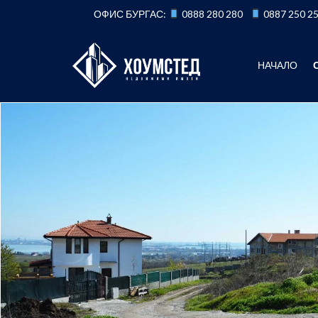
Към
ОФИС БУРГАС:
0888 280 280
0887 250 2
съдържанието
НАЧАЛО