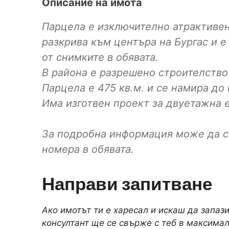
Описание на имота
Парцела е изключително атрактивен
разкрива към центъра на Бургас и е
от снимките в обявата.
В района е разрешено строителство 
Парцела е 475 кв.м. и се намира до
Има изготвен проект за двуетажна 
За подробна информация може да с
номера в обявата.
Направи запитване
Ако имотът ти е харесал и искаш да запаз
консултант ще се свърже с теб в максимал