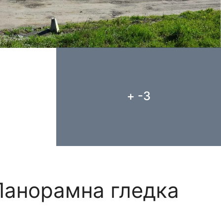
+ -3
Панорамна гледка