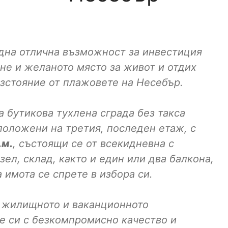
дна отлична възможност за инвестиция
не и желаното място за живот и отдих
азстояние от плажовете на Несебър.
 бутикова тухлена сграда без такса
положени на третия, последен етаж, с
.м.
, състоящи се от всекидневна с
зел, склад, както и един или два балкона,
а имота се спрете в избора си.
в жилищното и ваканционното
е си с безкомпромисно качество и