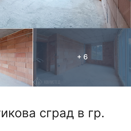
+ 6
икова сград в гр.