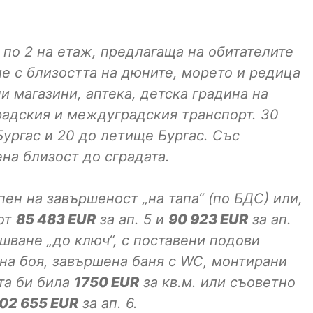
 по 2 на етаж, предлагаща на обитателите
е с близостта на дюните, морето и редица
 магазини, аптека, детска градина на
радския и междуградския транспорт. 30
ургас и 20 до летище Бургас. Със
на близост до сградата.
ен на завършеност „на тапа“ (по БДС) или,
 от
85 483
EUR
за ап. 5 и
90 923
EUR
за ап.
шване „до ключ“, с поставени подови
ена боя, завършена баня с WC, монтирани
та би била
1750
EUR
за кв.м. или съоветно
02 655
EUR
за ап. 6.