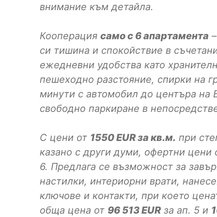
внимание към детайла.
Кооперация
само с 6 апартамента
–
си тишина и спокойствие в съчетани
ежедневни удобства като хранителни
пешеходно разстояние, спирки на г
минути с автомобил до центъра на Б
свободно паркиране в непосредстве
С цени от
1550
EUR за кв.м.
при степ
казано с други думи, офертни цени
6. Предлага се възможност за завър
настилки, интериорни врати, нанес
ключове и контакти, при което цена
обща цена от
96 513
EUR
за ап. 5 и
1