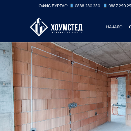
Към
ОФИС БУРГАС:
0888 280 280
0887 250 2
съдържанието
НАЧАЛО