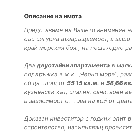
Описание на имота
Представяме на Вашето внимание е
със сигурна възвръщаемост, а защо 
край морския бряг, на пешеходно р
Два
двустайни апартамента
в малка
поддръжка в ж.к. „Черно море“, раз
обща площ от
55,15 кв.м.
и
58,66 кв
кухненски кът, спалня, санитарен въ
в зависимост от това на кой от дват
Доказан инвеститор с години опит 
строителство, изпълняващ проектит