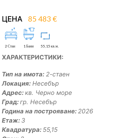
85 483 €
ЦЕНА
2 Стаи
1 Бани
55,15 кв.м.
ХАРАКТЕРИСТИКИ:
Тип на имота:
2-стаен
Локация:
Несебър
Адрес:
кв. Черно море
Град:
гр. Несебър
Година на построяване:
2026
Eтаж:
3
Квадратура:
55,15