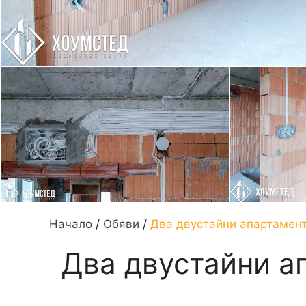
Начало
/
Обяви
/
Два двустайни апартамента
Два двустайни ап