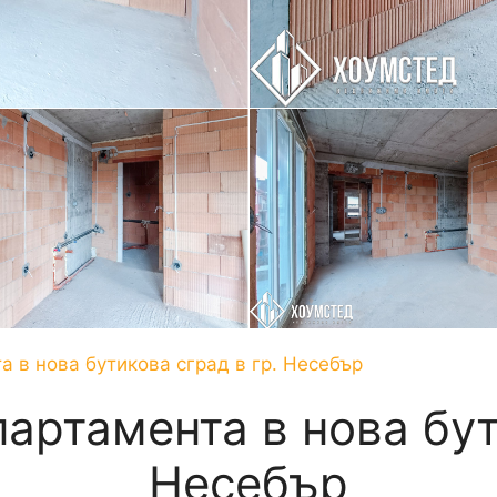
 в нова бутикова сград в гр. Несебър
артамента в нова бут
Несебър