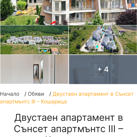
+ 4
Начало
/
Обяви
/
Двустаен апартамент в Сънсет
апартмънтс III – Кошарица
Двустаен апартамент в
Сънсет апартмънтс III –