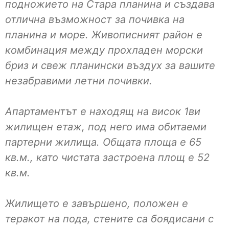
подножието на Стара планина и създава
отлична възможност за почивка на
планина и море. Живописният район е
комбинация между прохладен морски
бриз и свеж планински въздух за вашите
незабравими летни почивки.
Апартаментът е находящ на висок 1ви
жилищен етаж, под него има обитаеми
партерни жилища. Общата площа е 65
кв.м., като чистата застроена площ е 52
кв.м.
Жилището е завършено, положен е
теракот на пода, стените са боядисани с