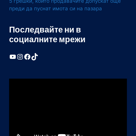
5 грешки, които продавачите допускат още
преди да пуснат имота си на пазара
Последвайте ни в
социалните мрежи
YouTube
Instagram
Facebook
TikTok