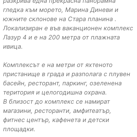
разкрива една прекрасна панорамна
гледка към морето, Марина Диневи и
южните склонове на Стара планина .
Локализиран е във ваканционен комплекс
Лазур 4 и е на 200 метра от плажната
ивица.
Комплексът е на метри от яхтеното
пристанище в града и разполага с плувен
басейн, ресторант, паркинг, озеленена
територия и целогодишна охрана.
В близост до комплекс се намират
магазини, ресторанти, амфитеатър,
фитнес център, кафенета и детски
площадки.