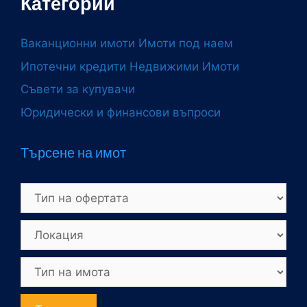
Категории
Ваканционни имоти
Имоти под наем
Ипотечни кредити
Недвижими Имоти
Съвети за купувачи
Юридически и финансови въпроси
Търсене на имот