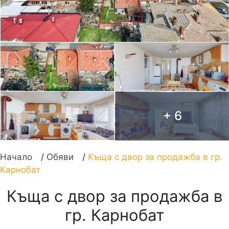
+ 6
Начало
/
Обяви
/
Къща с двор за продажба в гр.
Карнобат
Къща с двор за продажба в
гр. Карнобат