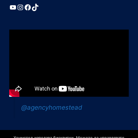
YouTube
Instagram
Facebook
TikTok
@agencyhomestead
Хоумстед използва бисквитки. Можете да управлявате