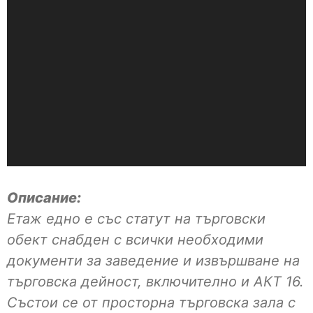
Описание:
Етаж едно е със статут на търговски
обект снабден с всички необходими
документи за заведение и извършване на
търговска дейност, включително и АКТ 16.
Състои се от просторна търговска зала с