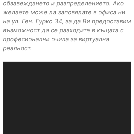
обзавеждането и разпределението. Ако
желаете може да заповядате в офиса ни
на ул. Ген. Гурко 34, за да Ви предоставим
възможност да се разходите в къщата с
професионални очила за виртуална
реалност.