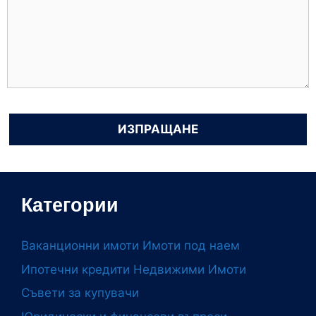
Категории
Ваканционни имоти
Имоти под наем
Ипотечни кредити
Недвижими Имоти
Съвети за купувачи