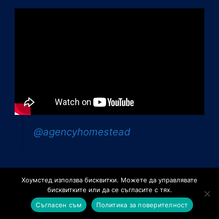
@agencyhomestead
Хоумстед използва бисквитки. Можете да управлявате
бисквитките или да се съгласите с тях.
©2026 - Агенция за недвижими имоти Хоумстед.
Изработка на сайт
от Mint Soft
Съгласен съм
Политика за поверителност