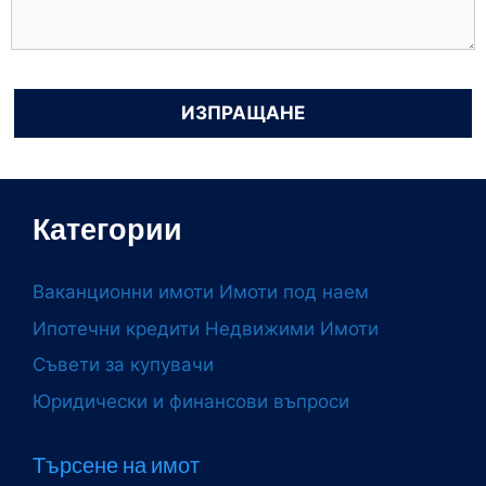
Категории
Ваканционни имоти
Имоти под наем
Ипотечни кредити
Недвижими Имоти
Съвети за купувачи
Юридически и финансови въпроси
Търсене на имот