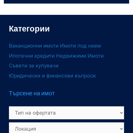
Категории
Ваканционни имоти
Имоти под наем
Ипотечни кредити
Недвижими Имоти
Съвети за купувачи
Юридически и финансови въпроси
Търсене на имот