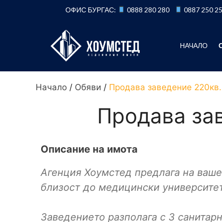
Към
ОФИС БУРГАС:
0888 280 280
0887 250 2
съдържанието
НАЧАЛО
Начало
/
Обяви
/
Продава заведение 220кв
Продава за
Описание на имота
Агенция Хоумстед предлага на ваше
близост до медицински университет
Заведението разполага с 3 санитарн