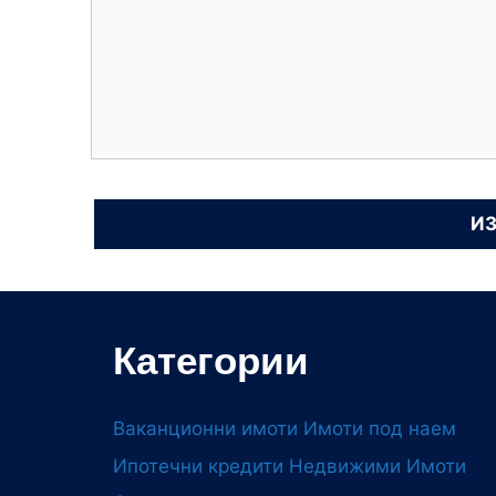
Категории
Ваканционни имоти
Имоти под наем
Ипотечни кредити
Недвижими Имоти