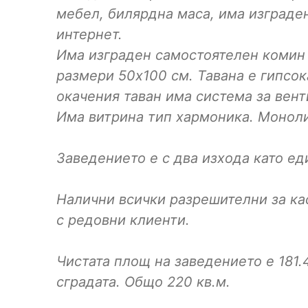
мебел, билярдна маса, има изграде
интернет.
Има изграден самостоятелен комин 
размери 50х100 см. Тавана е гипсок
окачения таван има система за вен
Има витрина тип хармоника. Моноли
Заведението е с два изхода като ед
Налични всички разрешителни за ка
с редовни клиенти.
Чистата площ на заведението е 181.4
сградата. Общо 220 кв.м.