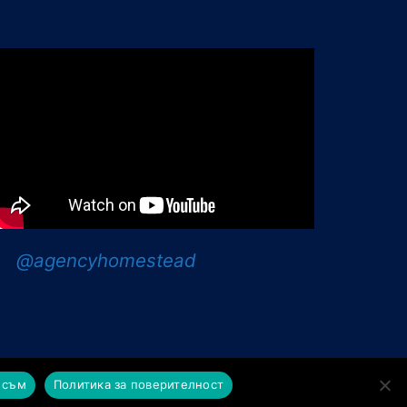
@agencyhomestead
т Mint Soft
 съм
Политика за поверителност