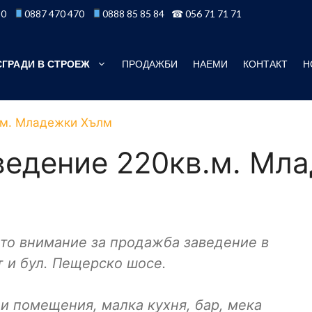
50
0887 470 470
0888 85 85 84
☎ 056 71 71 71
СГРАДИ В СТРОЕЖ
ПРОДАЖБИ
НАЕМИ
КОНТАКТ
Н
.м. Младежки Хълм
ведение 220кв.м. Мл
то внимание за продажба заведение в
 и бул. Пещерско шосе.
и помещения, малка кухня, бар, мека