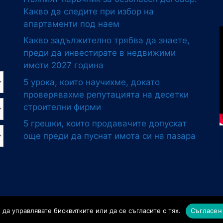
Какво да следите при избор на
апартаменти под наем
Какво задължително трябва да знаете,
преди да инвестирате в недвижими
имоти 2027 година
5 урока, които научихме, докато
проверявахме репутацията на десетки
строителни фирми
5 грешки, които продавачите допускат
още преди да пуснат имота си на пазара
Агенция за недвижими имоти Хоумстед.
Изработка на сайт
о
да управлявате бисквитките или да се съгласите с тях.
Съгласен