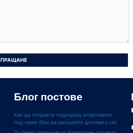
Блог постове
Как да откриете подходящ апартамент
под наем (без да рискувате депозита си)
Пълният наръчник за безопасен договор: