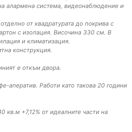
на алармена система, видеонаблюдение и
отделно от квадратурата до покрива с
артон с изолация. Височина 330 см. В
тилация и климатизация.
тна конструкция.
иният е откъм двора.
фе-аператив. Работи като такова 20 години
0 кв.м +7,12% от идеалните части на