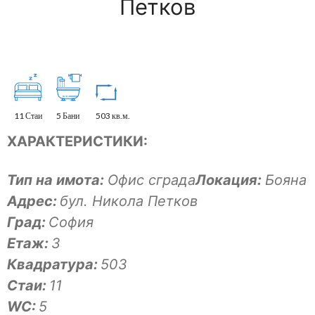
Петков
11 Стаи
5 Бани
503 кв.м.
ХАРАКТЕРИСТИКИ:
Тип на имота:
Офис сграда
Локация:
Бояна
Адрес:
бул. Никола Петков
Град:
София
Eтаж:
3
Квадратура:
503
Стаи:
11
WC:
5