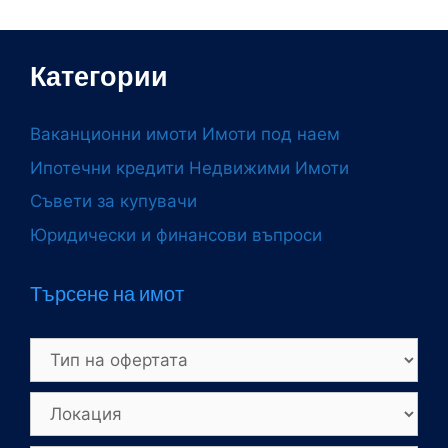
Категории
Ваканционни имоти
Имоти под наем
Ипотечни кредити
Недвижими Имоти
Съвети за купувачи
Юридически и финансови въпроси
Търсене на имот