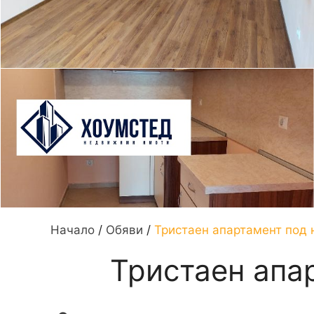
Начало
/
Обяви
/
Тристаен апартамент под 
Тристаен апар