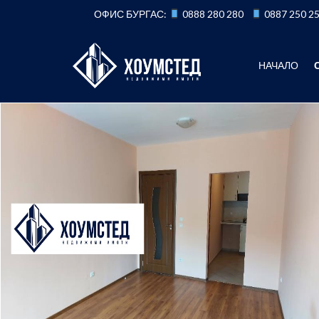
Към
ОФИС БУРГАС:
0888 280 280
0887 250 2
съдържанието
НАЧАЛО