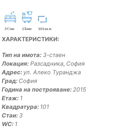
3 Стаи
1 Бани
101 кв.м.
ХАРАКТЕРИСТИКИ:
Тип на имота:
3-стаен
Локация:
Разсадника
София
,
Адрес:
ул. Алеко Туранджа
Град:
София
Година на построяване:
2015
Eтаж:
1
Квадратура:
101
Стаи:
3
WC:
1