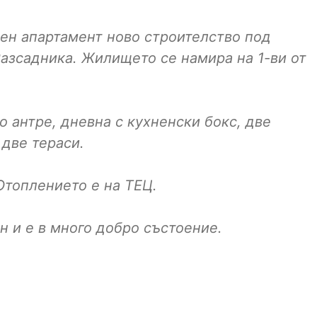
ен апартамент ново строителство под
Разсадника. Жилището се намира на 1-ви от
 антре, дневна с кухненски бокс, две
 две тераси.
Отоплението е на ТЕЦ.
н и е в много добро състоение.