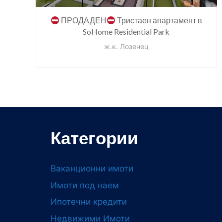
ПРОДАДЕН
Тристаен апартамент в
SoHome Residential Park
ж.к. Лозенец
Категории
Ваканционни имоти
Имоти под наем
Ипотечни кредити
Недвижими Имоти