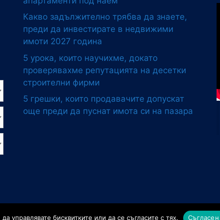
апартаменти под наем
Какво задължително трябва да знаете,
преди да инвестирате в недвижими
имоти 2027 година
5 урока, които научихме, докато
проверявахме репутацията на десетки
строителни фирми
5 грешки, които продавачите допускат
още преди да пуснат имота си на пазара
Агенция за недвижими имоти Хоумстед.
Изработка на сайт
о
да управлявате бисквитките или да се съгласите с тях.
Съгласен