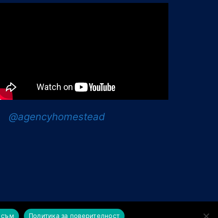
@agencyhomestead
т Mint Soft
 съм
Политика за поверителност