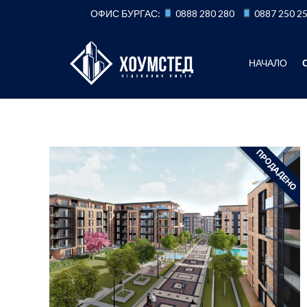
Към
ОФИС БУРГАС:
0888 280 280
0887 250 2
съдържанието
НАЧАЛО
ПРОДАДЕНО