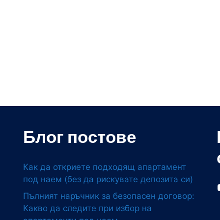
Блог постове
Как да откриете подходящ апартамент
под наем (без да рискувате депозита си)
Пълният наръчник за безопасен договор:
Какво да следите при избор на