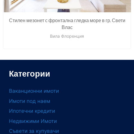
Стилен мезонет с фронтална гледка море в гр. Свети
Влас
Вила Флоренция
Категории
Ваканционни имоти
Имоти под наем
Ипотечни кредити
Недвижими Имоти
Съвети за купувачи