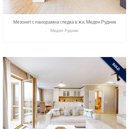
Мезонет с панорамна гледка в ж.к. Меден Рудник
Меден Рудник
SOLD