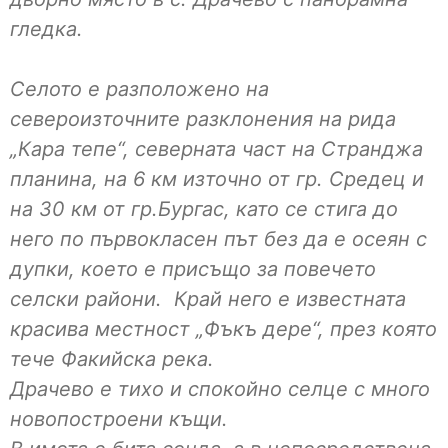
гледка.
Селото е разположено на
североизточните разклонения на рида
„Кара тепе“, северната част на Странджа
планина, на 6 км източно от гр. Средец и
на 30 км от гр.Бургас, като се стига до
него по първокласен път без да е осеян с
дупки, което е присъщо за повечето
селски райони. Край него е известната
красива местност „Фъкъ дере“, през която
тече Факийска река.
Драчево е тихо и спокойно селце с много
новопостроени къщи.