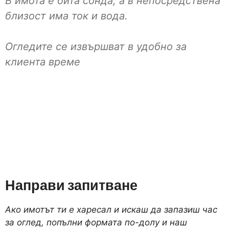
В имота e бита сонда, а в непосредствена
близост има ток и вода.
Огледите се извършват в удобно за
клиента време
Направи запитване
Ако имотът ти е харесал и искаш да запазиш час
за оглед, попълни формата по-долу и наш