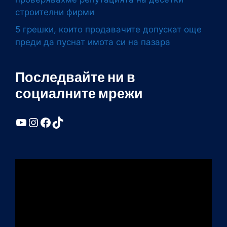
строителни фирми
5 грешки, които продавачите допускат още
преди да пуснат имота си на пазара
Последвайте ни в
социалните мрежи
YouTube
Instagram
Facebook
TikTok