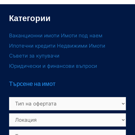
Категории
Ваканционни имоти
Имоти под наем
Ипотечни кредити
Недвижими Имоти
Съвети за купувачи
Юридически и финансови въпроси
Търсене на имот