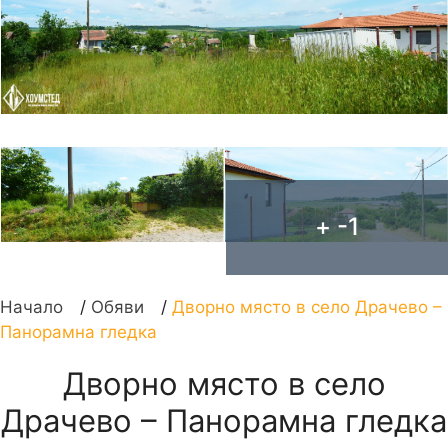
+ -1
Начало
/
Обяви
/
Дворно място в село Драчево –
Панорамна гледка
Дворно място в село
Драчево – Панорамна гледка