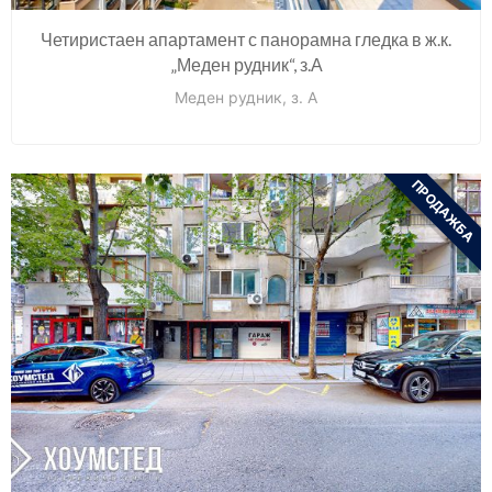
Четиристаен апартамент с панорамна гледка в ж.к.
„Меден рудник“, з.А
Меден рудник, з. А
ПРОДАЖБА