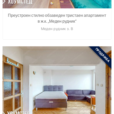
Преустроен стилно обзаведен тристаен апартамент
в ж.к. „Меден рудник“
Меден рудник з. В
ПРОДАЖБА