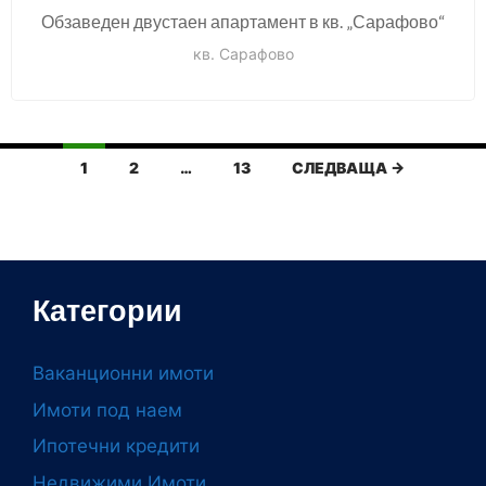
Обзаведен двустаен апартамент в кв. „Сарафово“
кв. Сарафово
Listings
1
2
…
13
СЛЕДВАЩА →
navigation
Категории
Ваканционни имоти
Имоти под наем
Ипотечни кредити
Недвижими Имоти