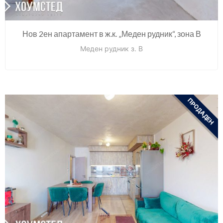
Нов 2ен апартамент в ж.к. „Меден рудник“, зона В
Меден рудник з. В
ПРОДАДЕН