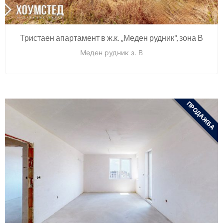
Тристаен апартамент в ж.к. „Меден рудник“, зона В
Меден рудник з. В
ПРОДАЖБА