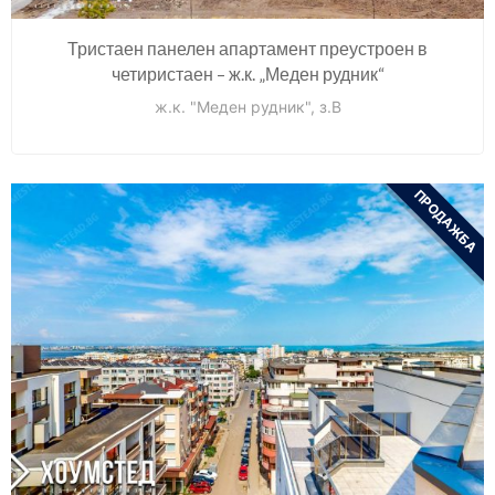
Тристаен панелен апартамент преустроен в
четиристаен – ж.к. „Меден рудник“
ж.к. "Меден рудник", з.В
ПРОДАЖБА