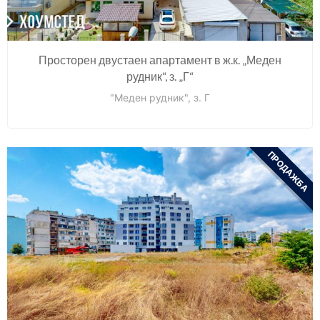
Просторен двустаен апартамент в ж.к. „Меден
рудник“, з. „Г“
"Меден рудник", з. Г
ПРОДАЖБА