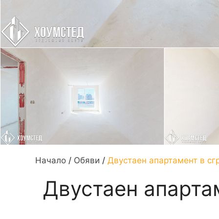
Начало
/
Обяви
/
Двустаен апартамент в сг
Двустаен апартам