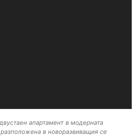
двустаен апартамент в модерната
разположена в новоразвиващия се