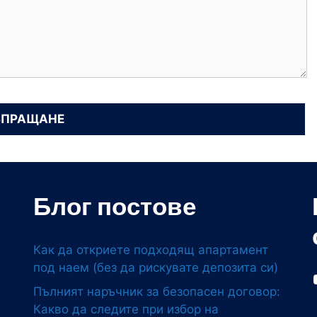
Блог постове
Как да откриете подходящ апартамент
под наем (без да рискувате депозита си)
Пълният наръчник за безопасен договор:
Какво да следите при избор на