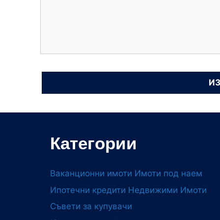
Категории
Ваканционни имоти
Имоти под наем
Ипотечни кредити
Недвижими Имоти
Съвети за купувачи