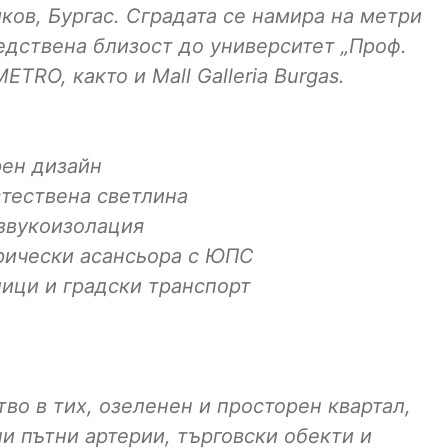
йков, Бургас. Сградата се намира на метри
едствена близост до университет „Проф.
ETRO, както и Mall Galleria Burgas.
рен дизайн
тествена светлина
звукоизолация
рически асансьора с ЮПС
ици и градски транспорт
во в тих, озеленен и просторен квартал,
и пътни артерии, търговски обекти и