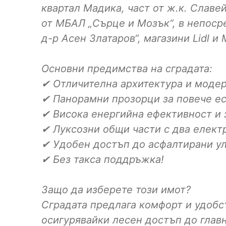
квартал Мадика, част от ж.к. Славе
от МБАЛ „Сърце и Мозък“, в непоср
д-р Асен Златаров“, магазини Lidl и M
Основни предимства на сградата:
✔ Отличителна архитектура и моде
✔ Панорамни прозорци за повече ес
✔ Висока енергийна ефективност и 
✔ Луксозни общи части с два елект
✔ Удобен достъп до асфалтирани ул
✔ Без такса поддръжка!
Защо да изберете този имот?
Сградата предлага комфорт и удобст
осигурявайки лесен достъп до главн