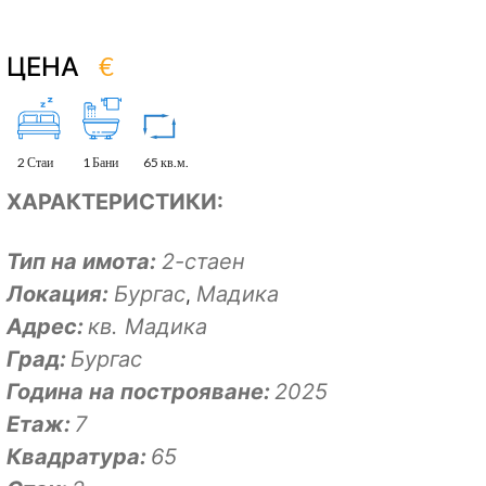
€
ЦЕНА
2 Стаи
1 Бани
65 кв.м.
ХАРАКТЕРИСТИКИ:
Тип на имота:
2-стаен
Локация:
Бургас
Мадика
,
Адрес:
кв. Мадика
Град:
Бургас
Година на построяване:
2025
Eтаж:
7
Квадратура:
65