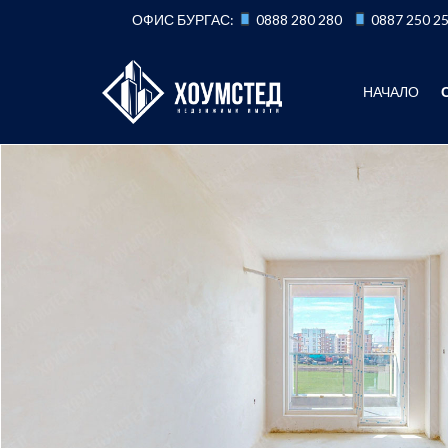
Към
ОФИС БУРГАС:
0888 280 280
0887 250 2
съдържанието
НАЧАЛО