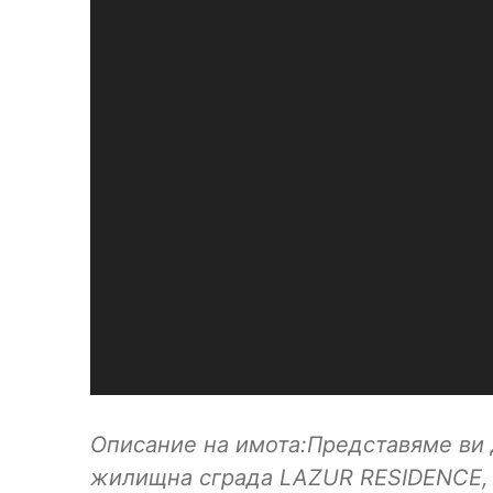
Описание на имота:Представяме ви 
жилищна сграда LAZUR RESIDENCE, 