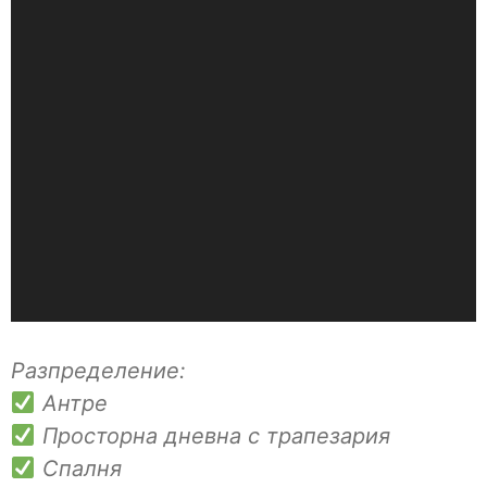
Разпределение:
Антре
Просторна дневна с трапезария
Спалня