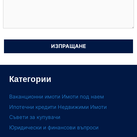
Категории
Ваканционни имоти
Имоти под наем
Ипотечни кредити
Недвижими Имоти
Съвети за купувачи
Юридически и финансови въпроси