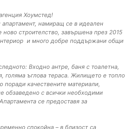
агенция Хоумстед!
 апартамент, намиращ се в идеален
е ново строителство, завършена през 2015
 интериор и много добре поддържани общи
ледното: Входно антре, баня с тоалетна,
я, голяма ъглова тераса. Жилището е топло
о поради качествените материали,
се обзаведено с всички необходими
Апартамента се предоставя за
ременно спокойна – в близост са