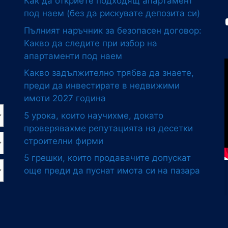
Как да откриете подходящ апартамент
под наем (без да рискувате депозита си)
Пълният наръчник за безопасен договор:
Какво да следите при избор на
апартаменти под наем
Какво задължително трябва да знаете,
преди да инвестирате в недвижими
имоти 2027 година
5 урока, които научихме, докато
проверявахме репутацията на десетки
строителни фирми
5 грешки, които продавачите допускат
още преди да пуснат имота си на пазара