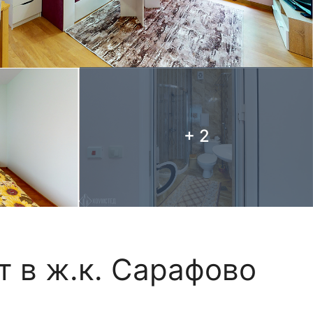
+ 2
т в ж.к. Сарафово