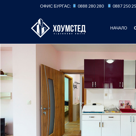
Към
ОФИС БУРГАС:
0888 280 280
0887 250 2
съдържанието
НАЧАЛО