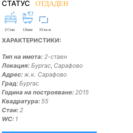
ОТДАДЕН
СТАТУС
2 Стаи
1 Бани
55 кв.м.
ХАРАКТЕРИСТИКИ:
Тип на имота:
2-стаен
Локация:
Бургас
Сарафово
,
Адрес:
ж.к. Сарафово
Град:
Бургас
Година на построяване:
2015
Квадратура:
55
Стаи:
2
WC:
1