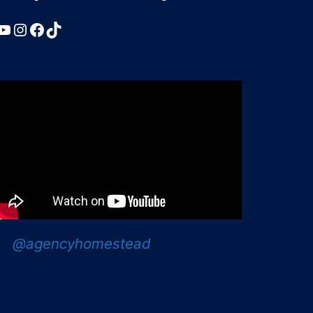
YouTube
Instagram
Facebook
TikTok
@agencyhomestead