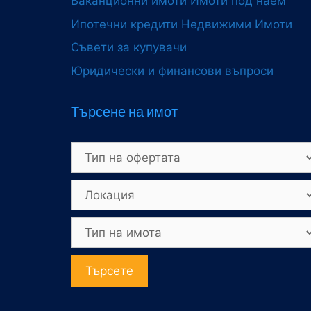
Ваканционни имоти
Имоти под наем
Ипотечни кредити
Недвижими Имоти
Съвети за купувачи
Юридически и финансови въпроси
Търсене на имот
Търсете