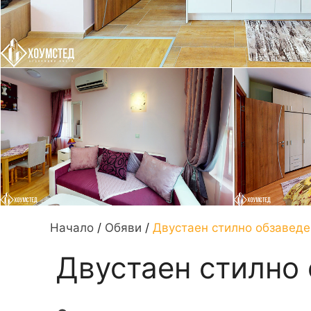
Начало
/
Обяви
/
Двустаен стилно обзаведе
Двустаен стилно 