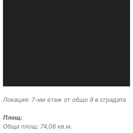
Локация: 7-ми етаж от общо 9 в сградата
Площ:
Обща площ: 74,06 кв.м.