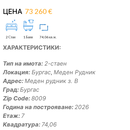
73 260 €
ЦЕНА
2 Стаи
1 Бани
74,06 кв.м.
ХАРАКТЕРИСТИКИ:
Тип на имота:
2-стаен
Локация:
Бургас
Меден Рудник
,
Адрес:
Меден рудник з. В
Град:
Бургас
Zip Code:
8009
Година на построяване:
2026
Eтаж:
7
Квадратура:
74,06