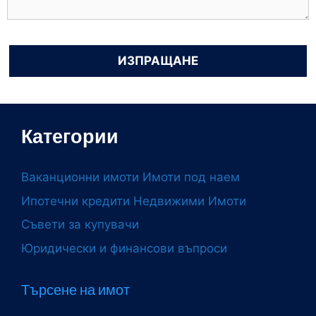
Категории
Ваканционни имоти
Имоти под наем
Ипотечни кредити
Недвижими Имоти
Съвети за купувачи
Юридически и финансови въпроси
Търсене на имот