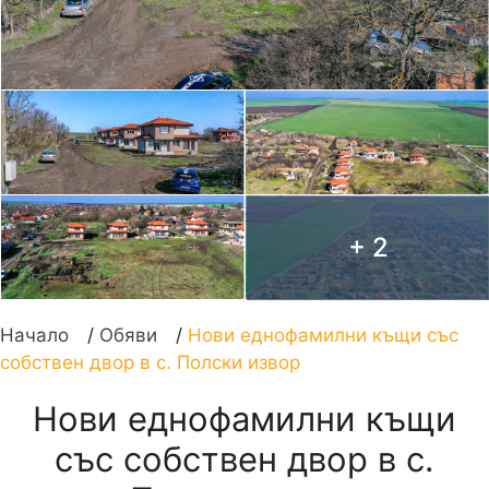
+ 2
Начало
/
Обяви
/
Нови еднофамилни къщи със
собствен двор в с. Полски извор
Нови еднофамилни къщи
със собствен двор в с.