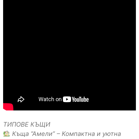
ТИПОВЕ КЪЩИ
Къща ”Амели” – Компактна и уютна