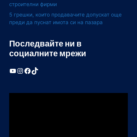
строителни фирми
5 грешки, които продавачите допускат още
преди да пуснат имота си на пазара
Последвайте ни в
социалните мрежи
YouTube
Instagram
Facebook
TikTok