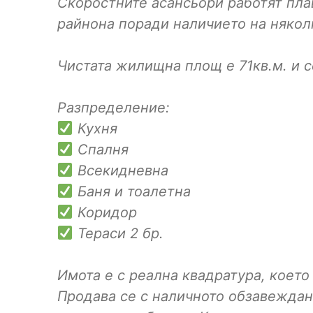
Скоростните асансьори работят пла
райнона поради наличието на някол
Чистата жилищна площ е 71кв.м. и с
Разпределение:
Кухня
Спалня
Всекидневна
Баня и тоалетна
Коридор
Тераси 2 бр.
Имота е с реална квадратура, което
Продава се с наличното обзавеждан