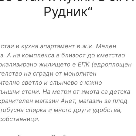
Рудник“
таи и кухня апартамент в ж.к. Меден
з. А на комплекса в близост до кметство
 локализирано жилището е ЕПК (едроплощен
телство на сгради от монолитен
ително светло и слънчево с южно
ъншни стени. На метри от имота са детска
 хранителен магазин Анет, магазин за плод
втобусна спирка и много други удобства,
 собственици.