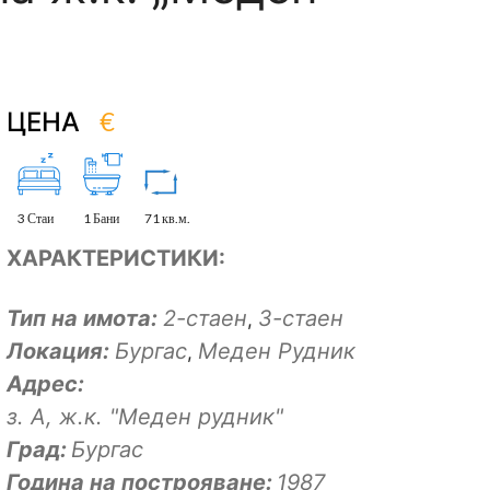
€
ЦЕНА
3 Стаи
1 Бани
71 кв.м.
ХАРАКТЕРИСТИКИ:
Тип на имота:
2-стаен
3-стаен
,
Локация:
Бургас
Меден Рудник
,
Адрес:
з. А, ж.к. "Меден рудник"
Град:
Бургас
Година на построяване:
1987