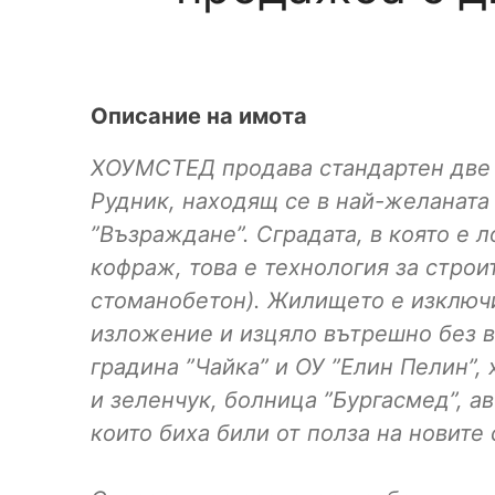
Описание на имота
ХОУМСТЕД продава стандартен две с
Рудник, находящ се в най-желаната 
”Възраждане”. Сградата, в която е
кофраж, това е технология за строи
стоманобетон). Жилището е изключ
изложение и изцяло вътрешно без в
градина ”Чайка” и ОУ ”Елин Пелин”,
и зеленчук, болница ”Бургасмед”, а
които биха били от полза на новите