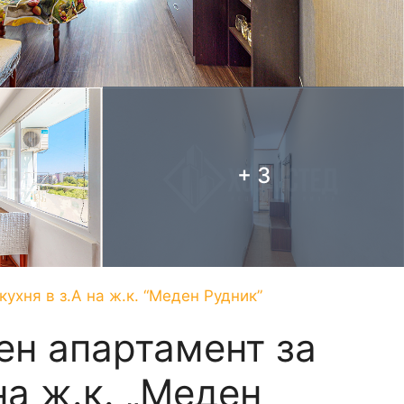
+ 3
ухня в з.А на ж.к. “Меден Рудник”
ен апартамент за
на ж.к. „Меден