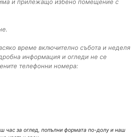
 има и прилежащо избено помещение с
не.
 всяко време включително събота и неделя
одробна информация и огледи не се
чените телефонни номера:
иш час за оглед, попълни формата по-долу и наш