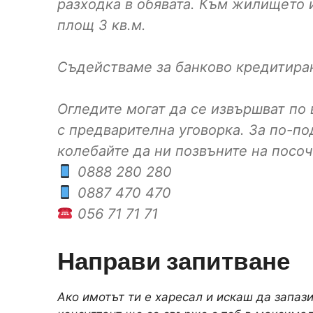
разходка в обявата. Към жилището
площ 3 кв.м.
Съдействаме за банково кредитира
Огледите могат да се извършват по
с предварителна уговорка. За по-п
колебайте да ни позвъните на посо
0888 280 280
0887 470 470
056 71 71 71
Направи запитване
Ако имотът ти е харесал и искаш да запаз