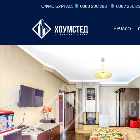
Към
ОФИС БУРГАС:
0888 280 280
0887 250 2
съдържанието
НАЧАЛО