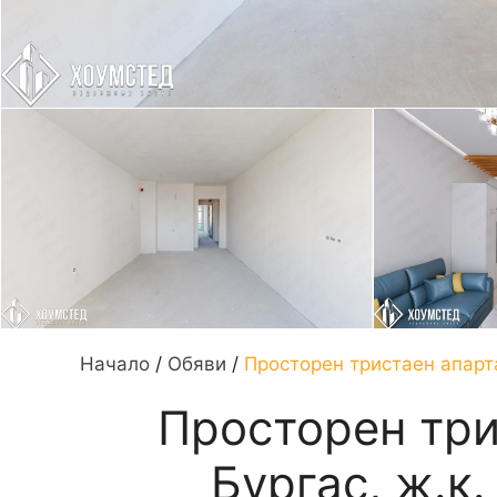
Начало
/
Обяви
/
Просторен тристаен апарта
Просторен три
Бургас, ж.к.