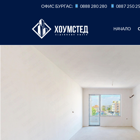
Към
ОФИС БУРГАС:
0888 280 280
0887 250 2
съдържанието
НАЧАЛО