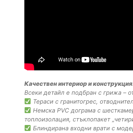
Качествен интериор и конструкция
Всеки детайл е подбран с грижа – 
Тераси с гранитогрес, отводните
Немска PVC дограма с шесткамер
топлоизолация, стъклопакет „четир
Блиндирана входни врати с моде