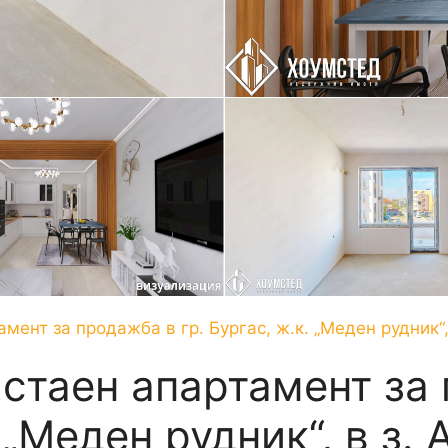
мент за продажба в гр. Бургас, ж.к. „Меден рудник“,
стаен апартамент за 
 „Меден рудник“, в з. 