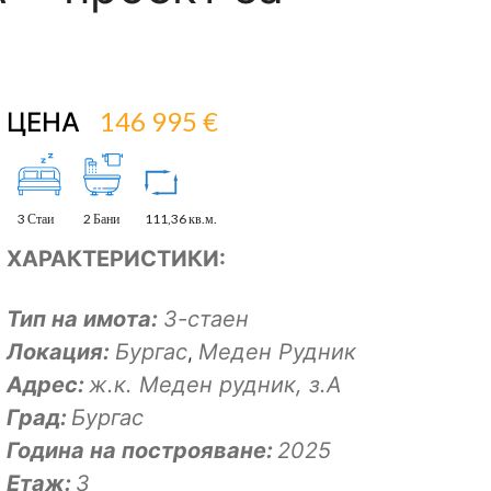
146 995 €
ЦЕНА
3 Стаи
2 Бани
111,36 кв.м.
ХАРАКТЕРИСТИКИ:
Тип на имота:
3-стаен
Локация:
Бургас
Меден Рудник
,
Адрес:
ж.к. Меден рудник, з.А
Град:
Бургас
Година на построяване:
2025
Eтаж:
3