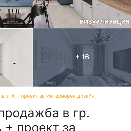
+ 16
 в з. А + проект за Интериорен дизайн.
продажба в гр.
А + проект за