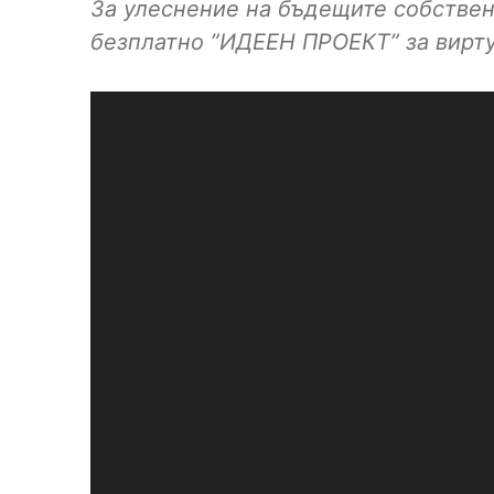
За улеснение на бъдещите собствен
безплатно ”ИДЕЕН ПРОЕКТ” за вирт