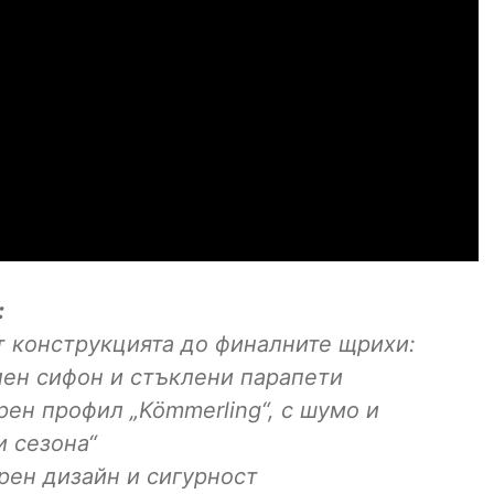
:
от конструкцията до финалните щрихи:
лен сифон и стъклени парапети
ен профил „Kömmerling“, с шумо и
и сезона“
рен дизайн и сигурност