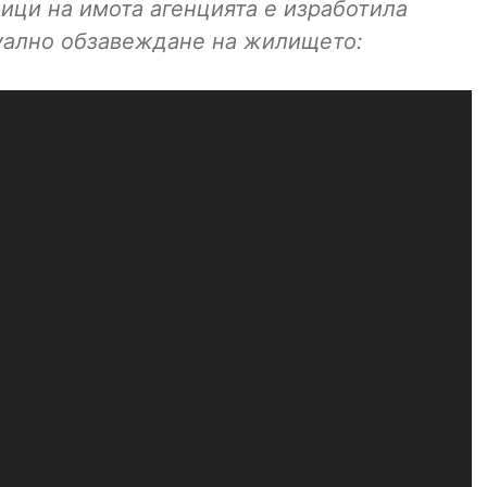
ици на имота агенцията е изработила
уално обзавеждане на жилището: