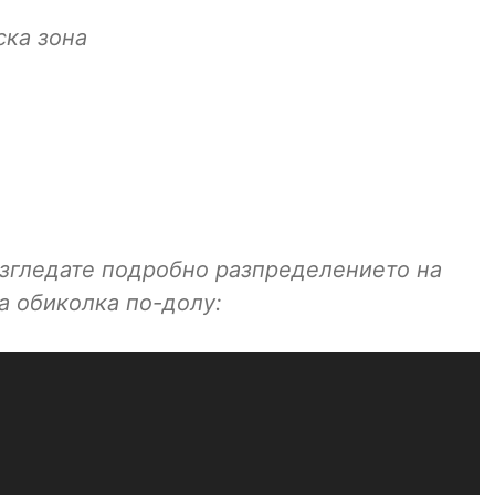
ска зона
азгледате подробно разпределението на
а обиколка по-долу: