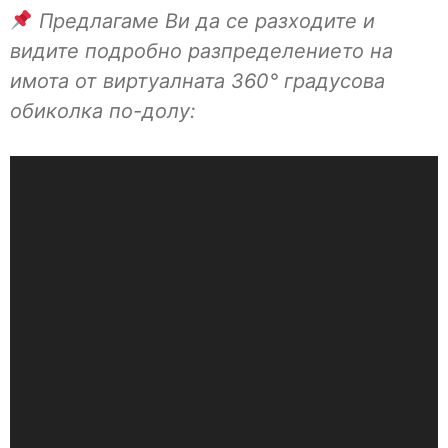
Предлагаме Ви да се разходите и
видите подробно разпределението на
имота от виртуалната 360° градусова
обиколка по-долу: