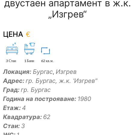
двустаен апартамент в ж.к.
„Изгрев“
€
ЦЕНА
3 Стаи
1 Бани
62 кв.м.
Локация:
Бургас
Изгрев
,
Адрес:
гр. Бургас, ж.к. 'Изгрев"
Град:
гр. Бургас
Година на построяване:
1980
Eтаж:
4
Квадратура:
62
Стаи:
3