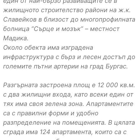
един от най-бързо развиващите се в
жилищното строителство райони на ж.к.
Славейков в близост до многопрофилната
болница ”Сърце и мозък” – местност
Мадика.
Около обекта има изградена
инфраструктура с бърз и лесен достъп до
големите пътни артерии на град Бургас.
Разгърната застроена площ е 12 000 кв.м.
с два жилищни входа, като всеки един от
тях има своя зелена зона. Апартаментите
са с правилни форми и удобно
разпределение на помещенията. В цялата
сграда има 124 апартамента, които са с