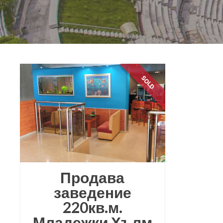
SOLD
Продава
заведение
220кв.м.
Младежки Хълм