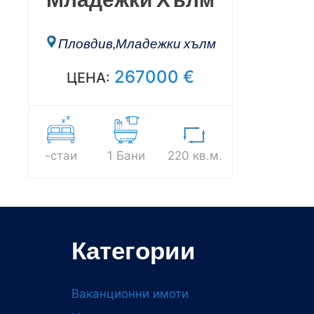
Пловдив,Младежки хълм
267000
€
ЦЕНА:
-стаи
1 Бани
220 кв.м.
Категории
Ваканционни имоти