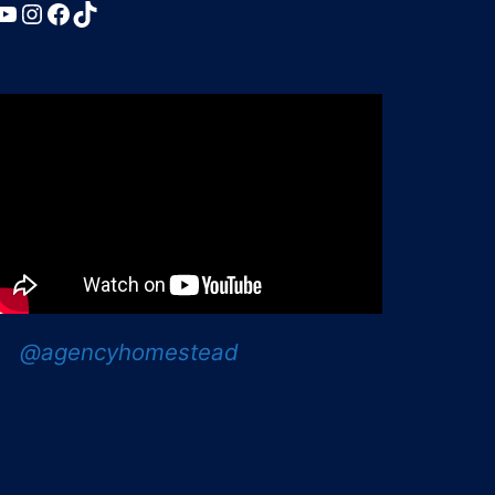
YouTube
Instagram
Facebook
TikTok
@agencyhomestead