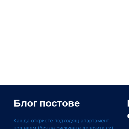
Блог постове
Как да откриете подходящ апартамент
под наем (без да рискувате депозита си)