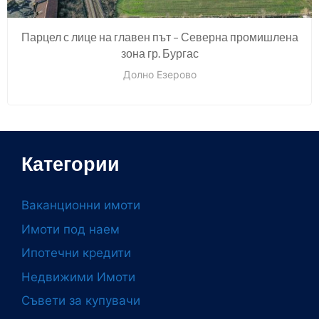
Парцел с лице на главен път – Северна промишлена
зона гр. Бургас
Долно Езерово
Категории
Ваканционни имоти
Имоти под наем
Ипотечни кредити
Недвижими Имоти
Съвети за купувачи